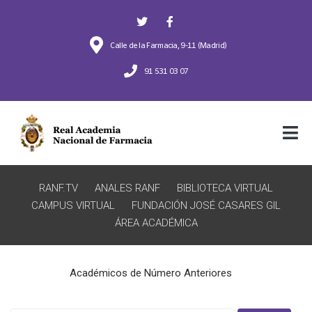
Calle de la Farmacia, 9-11 (Madrid)
91 531 03 07
RANF.TV
ANALES RANF
BIBLIOTECA VIRTUAL
CAMPUS VIRTUAL
FUNDACIÓN JOSÉ CASARES GIL
ÁREA ACADÉMICA
Académicos de Número Anteriores