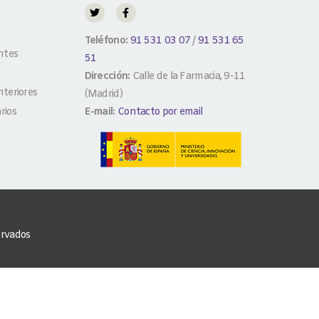
Teléfono:
91 531 03 07
/
91 531 65
ntes
51
Dirección:
Calle de la Farmacia, 9-11
teriores
(Madrid)
rios
E-mail:
Contacto por email
ervados