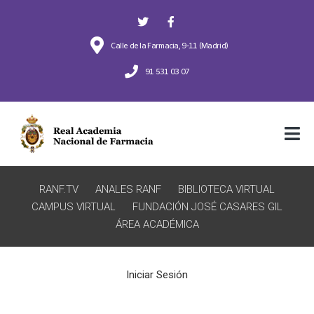
Calle de la Farmacia, 9-11 (Madrid)
91 531 03 07
RANF.TV
ANALES RANF
BIBLIOTECA VIRTUAL
CAMPUS VIRTUAL
FUNDACIÓN JOSÉ CASARES GIL
ÁREA ACADÉMICA
Iniciar Sesión