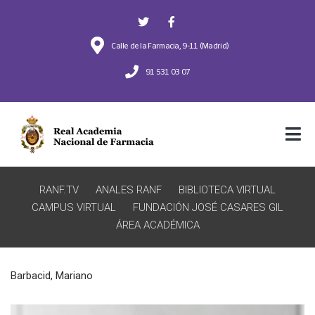
Calle de la Farmacia, 9-11 (Madrid)
91 531 03 07
RANF.TV
ANALES RANF
BIBLIOTECA VIRTUAL
CAMPUS VIRTUAL
FUNDACIÓN JOSÉ CASARES GIL
ÁREA ACADÉMICA
Barbacid, Mariano