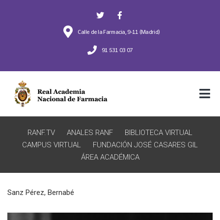
Calle de la Farmacia, 9-11 (Madrid)
91 531 03 07
RANF.TV
ANALES RANF
BIBLIOTECA VIRTUAL
CAMPUS VIRTUAL
FUNDACIÓN JOSÉ CASARES GIL
ÁREA ACADÉMICA
Sanz Pérez, Bernabé