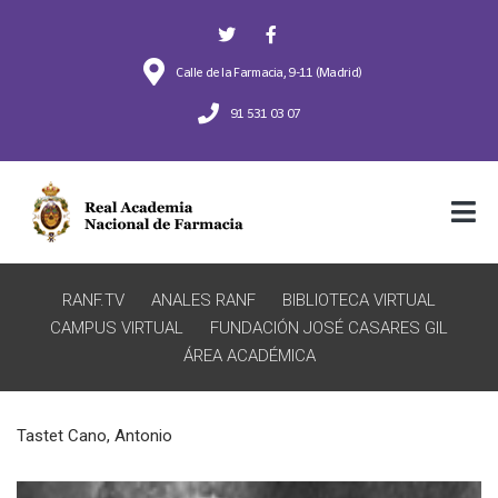
Calle de la Farmacia, 9-11 (Madrid)
91 531 03 07
RANF.TV
ANALES RANF
BIBLIOTECA VIRTUAL
CAMPUS VIRTUAL
FUNDACIÓN JOSÉ CASARES GIL
ÁREA ACADÉMICA
Tastet Cano, Antonio