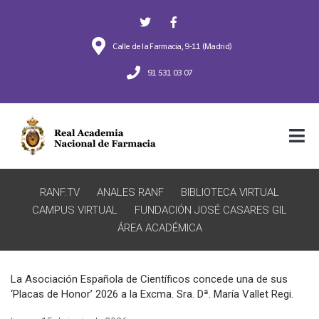
Calle de la Farmacia, 9-11 (Madrid)
91 531 03 07
RANF.TV
ANALES RANF
BIBLIOTECA VIRTUAL
CAMPUS VIRTUAL
FUNDACIÓN JOSÉ CASARES GIL
ÁREA ACADÉMICA
La Asociación Española de Científicos concede una de sus
‘Placas de Honor’ 2026 a la Excma. Sra. Dª. María Vallet Regi.