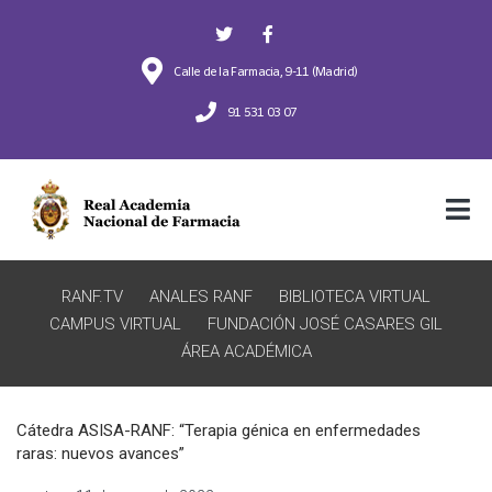
Calle de la Farmacia, 9-11 (Madrid)
91 531 03 07
RANF.TV
ANALES RANF
BIBLIOTECA VIRTUAL
CAMPUS VIRTUAL
FUNDACIÓN JOSÉ CASARES GIL
ÁREA ACADÉMICA
Cátedra ASISA-RANF: “Terapia génica en enfermedades
raras: nuevos avances”