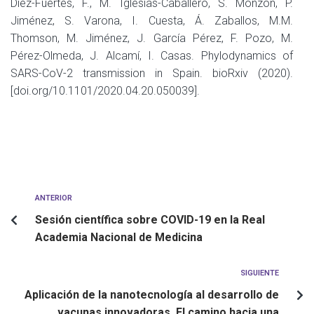
Díez-Fuertes, F., M. Iglesias-Caballero, S. Monzón, P.
Jiménez, S. Varona, I. Cuesta, Á. Zaballos, M.M.
Thomson, M. Jiménez, J. García Pérez, F. Pozo, M.
Pérez-Olmeda, J. Alcamí, I. Casas. Phylodynamics of
SARS-CoV-2 transmission in Spain. bioRxiv (2020).
[doi.org/10.1101/2020.04.20.050039].
ANTERIOR
Sesión científica sobre COVID-19 en la Real
Academia Nacional de Medicina
SIGUIENTE
Aplicación de la nanotecnología al desarrollo de
vacunas innovadoras. El camino hacia una