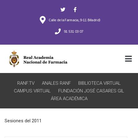
Calle de la Farmacia, 9-11 (Madrid)
91 531 03 07
RANF.TV
ANALES RANF
BIBLIOTECA VIRTUAL
CAMPUS VIRTUAL
FUNDACIÓN JOSÉ CASARES GIL
ÁREA ACADÉMICA
Sesiones del 2011