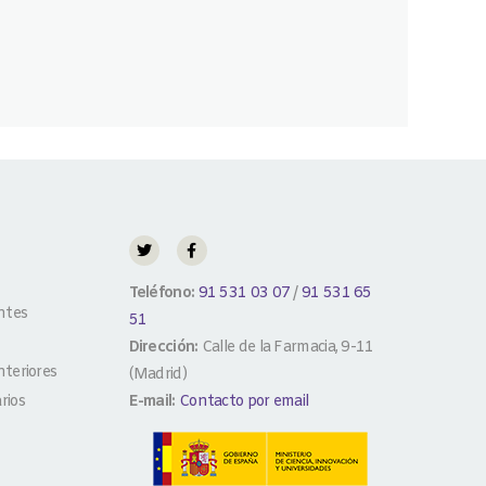
Teléfono:
91 531 03 07
/
91 531 65
ntes
51
Dirección:
Calle de la Farmacia, 9-11
teriores
(Madrid)
rios
E-mail:
Contacto por email