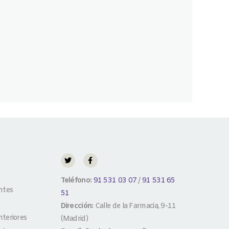
Teléfono:
91 531 03 07
/
91 531 65
ntes
51
Dirección:
Calle de la Farmacia, 9-11
teriores
(Madrid)