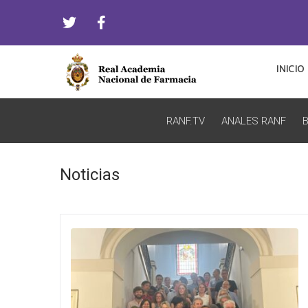
INICIO
RANF.TV
ANALES RANF
B
Noticias